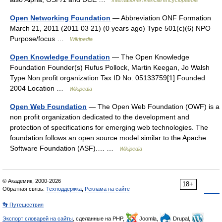
International financial encyclopaedia
Open Networking Foundation
— Abbreviation ONF Formation
March 21, 2011 (2011 03 21) (0 years ago) Type 501(c)(6) NPO
Purpose/focus …
Wikipedia
Open Knowledge Foundation
— The Open Knowledge
Foundation Founder(s) Rufus Pollock, Martin Keegan, Jo Walsh
Type Non profit organization Tax ID No. 05133759[1] Founded
2004 Location …
Wikipedia
Open Web Foundation
— The Open Web Foundation (OWF) is a
non profit organization dedicated to the development and
protection of specifications for emerging web technologies. The
foundation follows an open source model similar to the Apache
Software Foundation (ASF).… …
Wikipedia
© Академик, 2000-2026
18+
Обратная связь:
Техподдержка
,
Реклама на сайте
👣 Путешествия
Экспорт словарей на сайты
, сделанные на PHP,
Joomla,
Drupal,